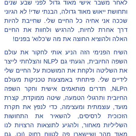
לאחר משבר אישי מאוד גדול לפני שבע שנים
ותחושת ייאוש מאוד גדולה, הבנתי שדי! לא הגיוני
שככה אני אחיה כל החיים שלי. שחייבת להיות
דרך אחרת לחיות, להרגיש ולחוות את החיים
האלה ולהוציא החוצה את מה ש'כלוא' בפנים!
השיח הפנימי הזה הניע אותי לחקור את עולם
השפה החיובית, הגעתי גם לNLP והצלחתי לייצר
את השליטה ולקחת את המושכות על החיים שלי
לידיים שלי. פיתחתי באמצעות טכניקות מעולם
הNLP, תדרים מותאמים אישית וחקר השפה
החיובית ותרגולי הטמעה, שיטה ממוקדת, קצרת
מועד, עוצמתית ומעצימה, כדי לנפץ את תקרת
הזכוכית לרסיסים, להשאיר את התחושות
השליליות מאחור, ולהגיע לתוצאות הרצויות לנו
מאוד מהר ושיישארו פה לטווח רחוק (וכן, גם